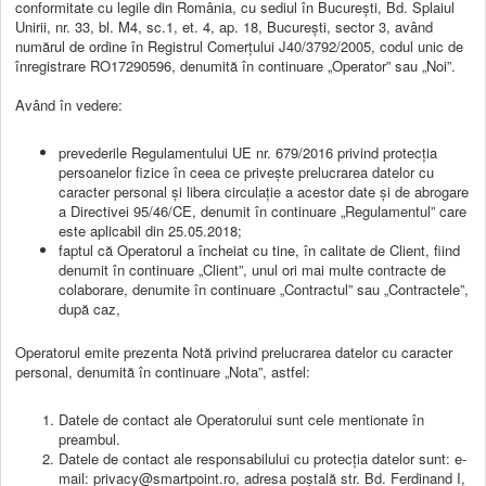
conformitate cu legile din România, cu sediul în București, Bd. Splaiul
Unirii, nr. 33, bl. M4, sc.1, et. 4, ap. 18, București, sector 3, având
numărul de ordine în Registrul Comerțului J40/3792/2005, codul unic de
înregistrare RO17290596, denumită în continuare „Operator” sau „Noi”.
Având în vedere:
prevederile Regulamentului UE nr. 679/2016 privind protecția
persoanelor fizice în ceea ce privește prelucrarea datelor cu
caracter personal și libera circulație a acestor date și de abrogare
a Directivei 95/46/CE, denumit în continuare „Regulamentul” care
este aplicabil din 25.05.2018;
faptul că Operatorul a încheiat cu tine, în calitate de Client, fiind
denumit în continuare „Client”, unul ori mai multe contracte de
colaborare, denumite în continuare „Contractul” sau „Contractele”,
după caz,
Operatorul emite prezenta Notă privind prelucrarea datelor cu caracter
personal, denumită în continuare „Nota”, astfel:
Datele de contact ale Operatorului sunt cele mentionate în
preambul.
Datele de contact ale responsabilului cu protecția datelor sunt: e-
mail: privacy@smartpoint.ro, adresa poștală str. Bd. Ferdinand I,