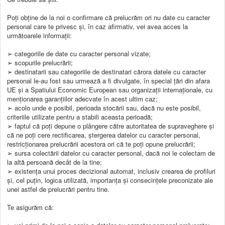
Poți obține de la noi o confirmare că prelucrăm ori nu date cu caracter
personal care te privesc și, în caz afirmativ, vei avea acces la
următoarele informații:
➢ categoriile de date cu caracter personal vizate;
➢ scopurile prelucrării;
➢ destinatarii sau categoriile de destinatari cărora datele cu caracter
personal le-au fost sau urmează a fi divulgate, în special țări din afara
UE și a Spatiului Economic European sau organizații internaționale, cu
menționarea garanțiilor adecvate în acest ultim caz;
➢ acolo unde e posibil, perioada stocării sau, dacă nu este posibil,
criteriile utilizate pentru a stabili aceasta perioadă;
➢ faptul că poți depune o plângere către autoritatea de supraveghere și
că ne poți cere rectificarea, ștergerea datelor cu caracter personal,
restricționarea prelucrării acestora ori că te poți opune prelucrării;
➢ sursa colectării datelor cu caracter personal, dacă noi le colectam de
la altă persoană decât de la tine;
➢ existența unui proces decizional automat, inclusiv crearea de profiluri
și, cel puțin, logica utilizată, importanța și consecințele preconizate ale
unei astfel de prelucrări pentru tine.
Te asigurăm că: