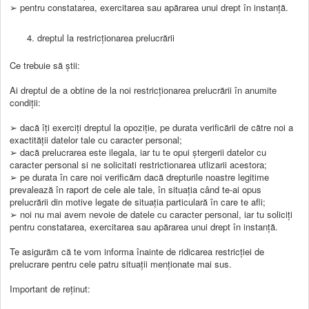
➢ pentru constatarea, exercitarea sau apărarea unui drept în instanță.
dreptul la restricționarea prelucrării
Ce trebuie să știi:
Ai dreptul de a obtine de la noi restricționarea prelucrării în anumite
condiții:
➢ dacă îți exerciți dreptul la opoziție, pe durata verificării de către noi a
exactității datelor tale cu caracter personal;
➢ dacă prelucrarea este ilegala, iar tu te opui ștergerii datelor cu
caracter personal si ne solicitati restrictionarea utlizarii acestora;
➢ pe durata în care noi verificăm dacă drepturile noastre legitime
prevalează în raport de cele ale tale, în situația când te-ai opus
prelucrării din motive legate de situația particulară în care te afli;
➢ noi nu mai avem nevoie de datele cu caracter personal, iar tu soliciți
pentru constatarea, exercitarea sau apărarea unui drept în instanță.
Te asigurăm că te vom informa înainte de ridicarea restricției de
prelucrare pentru cele patru situații menționate mai sus.
Important de reținut: