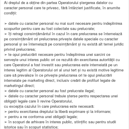
Ai dreptul de a obține din partea Operatorului ștergerea datelor cu
caracter personal care te privesc, fără întârzieri justificate, în anumite
condiții:
➢ datele cu caracter personal nu mai sunt necesare pentru indeplinirea
scopurilor pentru care au fost colectate sau prelucrate;
➢ îți retragi consimțământul în cazul în care prelucrarea se întemeiază
pe consimțământ ori prelucrarea privește datele speciale cu caracter
personal și se întemeiază pe consimțământ și nu există alt temei juridic
privind prelucrarea;
➢ te opui prelucrării necesare pentru îndeplinirea unei sarcini ce
servește unui interes public ori ce rezultă din exercitarea autorității cu
care Operatorul a fost investit sau prelucrarea este intemeiată pe un
interes legitim al Operatorului ori al unui tert și nu există motive legitime
care să prevaleze în ce privește prelucrarea ori te opui prelucrării
intemeiate pe marketing direct, inclusiv creării de profiluri legate de
marketingul direct;
➢ datele cu caracter personal au fost prelucrate ilegal;
➢ datele cu caracter personal trebuie șterse pentru respectarea unei
obligaţii legale care îi revine Operatorului,
cu excepția cazului în care prelucrarea este necesară:
➢ pentru exercitarea dreptului la liberă exprimare și la informare;
➢ pentru a ne conforma unei obligații legale;
➢ în scopuri de arhivare în interes public, stiințific sau pentru studii
istorice sau în scopuri statistice;