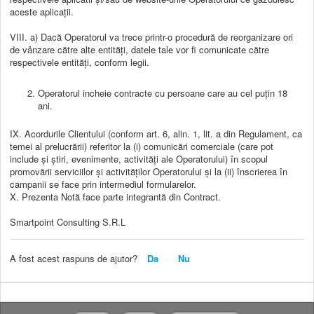
aceste aplicații.
VIII. a) Dacă Operatorul va trece printr-o procedură de reorganizare ori
de vânzare către alte entități, datele tale vor fi comunicate către
respectivele entități, conform legii.
Operatorul incheie contracte cu persoane care au cel puțin 18
ani.
IX. Acordurile Clientului (conform art. 6, alin. 1, lit. a din Regulament, ca
temei al prelucrării) referitor la (i) comunicări comerciale (care pot
include și știri, evenimente, activități ale Operatorului) în scopul
promovării serviciilor și activităților Operatorului și la (ii) înscrierea în
campanii se face prin intermediul formularelor.
X. Prezenta Notă face parte integrantă din Contract.
Smartpoint Consulting S.R.L
A fost acest raspuns de ajutor?
Da
Nu