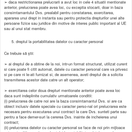
➢ daca restrictionarea prelucrarii a avut loc in cele 4 situatii mentionate
anterior, prelucrarea poate avea loc, cu exceptia stocarii, doar in baza
consimtamantului Dvs. prealabil pentru constatarea, exercitarea,
apararea unui drept in instanta sau pentru protectia drepturilor unei alte
persoane fizice sau juridice din motive de interes public important al UE
sau al unui stat membru.
dreptul la portabilitatea datelor cu caracter personal
Ce trebuie să știi:
➢ ai dreptul de a obtine de la noi, intr-un format structurat, utilizat curent
si care poate fi citit automat, datele cu caracter personal care va privesc
si pe care ni le-ati furnizat si, de asemenea, aveti dreptul de a solicita
transmiterea acestor date catre un alt operator;
➢ exercitarea celor doua drepturi mentionate anterior poate avea loc
daca sunt indeplinite cumulativ urmatoarele conditii:
(i) prelucrarea de catre noi are la baza consimtamantul Dvs. si are ca
obiect inclusiv datele speciale cu caracter perso-nal ori prelucrarea este
necesara pentru executarea unui contract la care Dvs. sunteti parte sau
pentru a face demer-suri la cererea Dvs. inainte de incheierea unui
contract;
(ii) prelucrarea datelor cu caracter personal se face de noi prin mijloace