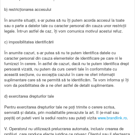
b) restricționarea accesului
În anumite situații, s-ar putea să nu îți putem acorda accesul la toate
sau o parte a datelor tale cu caracter personal din cauza unor restricţii
legale. Într-un astfel de caz, îți vom comunica motivul acestui refuz.
c) imposibilitatea identificării
În anumite cazuri, s-ar putea să nu te putem identifica datele cu
caracter personal din cauza elementelor de identificare pe care ni le
furnizezi în cerere. În astfel de cazuri, dacă nu te putem identifica drept
persoană vizată, nu putem da curs cererii tale în conformitate cu
această secțiune, cu excepția cazului în care ne oferi informații
suplimentare care să ne permită să te identificăm. Te vom informa și îți
vom da posibilitatea de a ne oferi astfel de detalii suplimentare.
d) exercitarea drepturilor tale
Pentru exercitarea drepturilor tale ne poți trimite o cerere scrisa,
semnată și datata, prin modalitatile prevazute la art. II (e-mail sau
poștă) ori puteti veni la sediul nostru sau puteți vizita
www.brandlink.ro
.
V. Operatorul nu utilizează prelucrarea automata, inclusiv crearea de
profiluri, care produce efecte juridice ce privesc Clientul sau il afecteaza