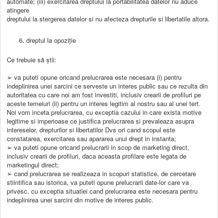
automate; (iii) exercitarea dreptului la portabilitatea datelor nu aduce
atingere
dreptului la stergerea datelor si nu afecteza drepturile si libertatile altora.
dreptul la opoziție
Ce trebuie să știi:
➢ va puteti opune oricand prelucrarea este necesara (i) pentru
indeplinirea unei sarcini ce serveste un interes public sau ce rezulta din
autoritatea cu care noi am fost investiti, inclusiv crearii de profiluri pe
aceste temeiuri (ii) pentru un interes legitim al nostru sau al unei tert.
Noi vom inceta prelucrarea, cu exceptia cazului in care exista motive
legitime si imperioase ce justifica prelucrarea si prevaleaza asupra
intereselor, drepturilor si libertatilor Dvs ori cand scopul este
constatarea, exercitarea sau apararea unui drept in instanta;
➢ va puteti opune oricand prelucrarii in scop de marketing direct,
inclusiv crearii de profiluri, daca aceasta profilare este legata de
marketingul direct;
➢ cand prelucrarea se realizeaza in scopuri statistice, de cercetare
stiintifica sau istorica, va puteti opune prelucrarii date-lor care va
privesc, cu exceptia situatiei cand prelucrarea este necesara pentru
indeplinirea unei sarcini din motive de interes public.