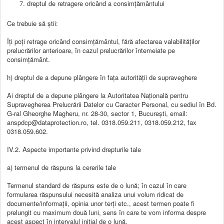
dreptul de retragere oricând a consimțământului
Ce trebuie să știi:
Îți poți retrage oricând consimțământul, fără afectarea valabilităților
prelucrărilor anterioare, în cazul prelucrărilor întemeiate pe
consimțământ.
h) dreptul de a depune plângere în fața autorității de supraveghere
Ai dreptul de a depune plângere la Autoritatea Națională pentru
Supravegherea Prelucrării Datelor cu Caracter Personal, cu sediul în Bd.
G-ral Gheorghe Magheru, nr. 28-30, sector 1, București, email:
anspdcp@dataprotection.ro, tel. 0318.059.211, 0318.059.212, fax
0318.059.602.
IV.2. Aspecte importante privind drepturile tale
a) termenul de răspuns la cererile tale
Termenul standard de răspuns este de o lună; în cazul în care
formularea răspunsului necesită analiza unui volum ridicat de
documente/informații, opinia unor terți etc., acest termen poate fi
prelungit cu maximum două luni, sens în care te vom informa despre
acest aspect în intervalul inițial de o lună.