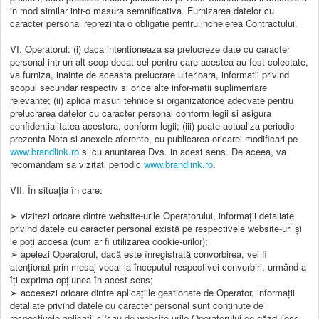
in mod similar intr-o masura semnificativa. Furnizarea datelor cu
caracter personal reprezinta o obligatie pentru incheierea Contractului.
VI. Operatorul: (i) daca intentioneaza sa prelucreze date cu caracter
personal intr-un alt scop decat cel pentru care acestea au fost colectate,
va furniza, inainte de aceasta prelucrare ulterioara, informatii privind
scopul secundar respectiv si orice alte infor-matii suplimentare
relevante; (ii) aplica masuri tehnice si organizatorice adecvate pentru
prelucrarea datelor cu caracter personal conform legii si asigura
confidentialitatea acestora, conform legii; (iii) poate actualiza periodic
prezenta Nota si anexele aferente, cu publicarea oricarei modificari pe
www.brandlink.ro
si cu anuntarea Dvs. in acest sens. De aceea, va
recomandam sa vizitati periodic
www.brandlink.ro
.
VII. În situația în care:
➢ vizitezi oricare dintre website-urile Operatorului, informații detaliate
privind datele cu caracter personal există pe respectivele website-uri și
le poți accesa (cum ar fi utilizarea cookie-urilor);
➢ apelezi Operatorul, dacă este înregistrată convorbirea, vei fi
atenționat prin mesaj vocal la începutul respectivei convorbiri, urmând a
îți exprima opțiunea în acest sens;
➢ accesezi oricare dintre aplicațiile gestionate de Operator, informații
detaliate privind datele cu caracter personal sunt conținute de
respectivele aplicatii și/sau de website-urile Operatorului ce găzduiesc