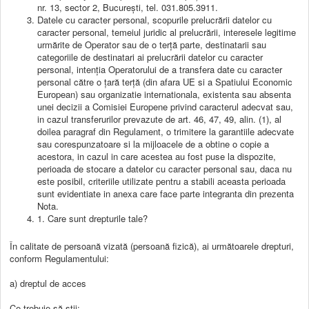
nr. 13, sector 2, București, tel. 031.805.3911.
Datele cu caracter personal, scopurile prelucrării datelor cu
caracter personal, temeiul juridic al prelucrării, interesele legitime
urmărite de Operator sau de o terță parte, destinatarii sau
categoriile de destinatari ai prelucrării datelor cu caracter
personal, intenția Operatorului de a transfera date cu caracter
personal către o țară terță (din afara UE si a Spatiului Economic
European) sau organizatie internationala, existenta sau absenta
unei decizii a Comisiei Europene privind caracterul adecvat sau,
in cazul transferurilor prevazute de art. 46, 47, 49, alin. (1), al
doilea paragraf din Regulament, o trimitere la garantiile adecvate
sau corespunzatoare si la mijloacele de a obtine o copie a
acestora, in cazul in care acestea au fost puse la dispozite,
perioada de stocare a datelor cu caracter personal sau, daca nu
este posibil, criteriile utilizate pentru a stabili aceasta perioada
sunt evidentiate in anexa care face parte integranta din prezenta
Nota.
1. Care sunt drepturile tale?
În calitate de persoană vizată (persoană fizică), ai următoarele drepturi,
conform Regulamentului:
a) dreptul de acces
Ce trebuie să știi: