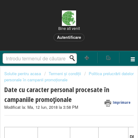
Bine ati venit
Autentificare
Solutie pentru acasa
Termeni și condiții
Politica prelucrării datelor
personale în campanii promoționale
Date cu caracter personal procesate în
campaniile promoționale
Imprimare
Modificat la: Ma, 12 Iun, 2018 la 3:58 PM
DES