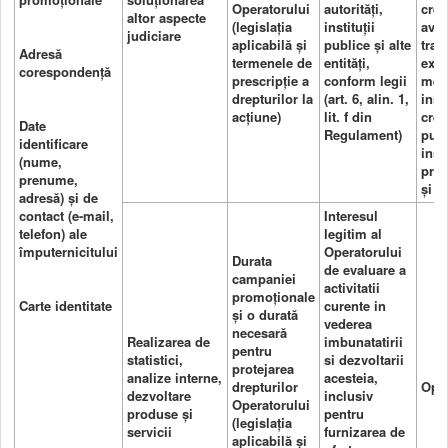
Operatorului
autorități,
crea
altor aspecte
(legislația
instituții
avoc
judiciare
aplicabilă și
publice și alte
trad
Adresă
termenele de
entități,
expe
corespondență
prescripție a
conform legii
medi
drepturilor la
(art. 6, alin. 1,
insti
acțiune)
lit. f din
credi
Date
Regulament)
publ
identificare
insti
(nume,
pres
prenume,
și al
adresă) și de
contact (e-mail,
Interesul
telefon) ale
legitim al
împuternicitului
Operatorului
Durata
de evaluare a
campaniei
activitatii
promoționale
Carte identitate
curente in
și o durată
vederea
necesară
Realizarea de
imbunatatirii
pentru
statistici,
si dezvoltarii
protejarea
analize interne,
acesteia,
drepturilor
Oper
dezvoltare
inclusiv
Operatorului
produse și
pentru
(legislația
servicii
furnizarea de
aplicabilă și