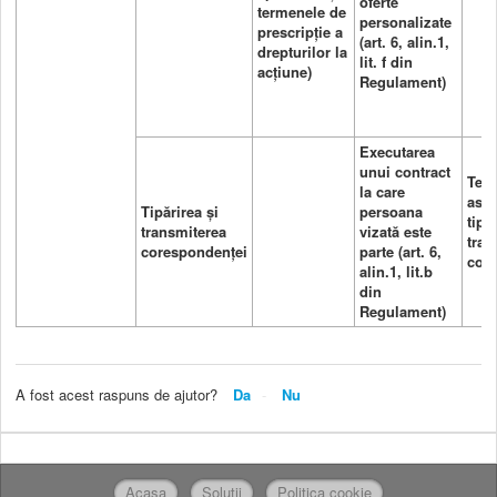
oferte
termenele de
personalizate
prescripție a
(art. 6, alin.1,
drepturilor la
lit. f din
acțiune)
Regulament)
Executarea
unui contract
Terț
la care
asig
Tipărirea și
persoana
tipă
transmiterea
vizată este
tran
corespondenței
parte (art. 6,
cor
alin.1, lit.b
din
Regulament)
A fost acest raspuns de ajutor?
Da
Nu
Acasa
Solutii
Politica cookie