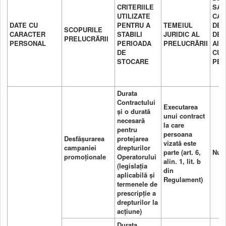
CRITERIILE
SAU
UTILIZATE
CAT
DATE CU
PENTRU A
TEMEIUL
DE
SCOPURILE
CARACTER
STABILI
JURIDIC AL
DES
PRELUCRĂRII
PERSONAL
PERIOADA
PRELUCRĂRII
AI 
DE
CU 
STOCARE
PER
Durata
Contractului
Executarea
și o durată
unui contract
necesară
la care
pentru
persoana
Desfășurarea
protejarea
vizată este
campaniei
drepturilor
parte (art. 6,
Nu e
promoționale
Operatorului
alin. 1, lit. b
(legislația
din
aplicabilă și
Regulament)
termenele de
prescripție a
drepturilor la
acțiune)
Durata