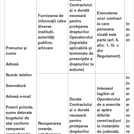
Contractului
și o durată
Executarea
Furnizarea de
necesară
unui contract
informații către
pentru
la care
Inst
diverse
protejarea
persoana
auto
instituții,
drepturilor
vizată este
publ
autorități
Operatorului
parte (art. 6,
entit
publice,
(legislația
alin. 1, lit. c
Prenume și
arhivare
aplicabilă și
din
nume
termenele de
Regulament)
prescripție a
Adresă
drepturilor la
acțiune)
Număr telefon
Inst
jude
Semnătură
Interesul
org
legitim al
arbit
Adresă e-mail
Durata
Operatorului
prof
Contractului
de a exercita
aria
Premii primite,
și o durată
și apăra
și f
sume datorate
necesară
diferite
exec
bugetului de
pentru
cereri/acțiuni
jude
stat conform
Recuperarea
protejarea
la instanțele
soci
campaniei
creanțe,
drepturilor
de judecată,
recu
promoționale
soluționarea