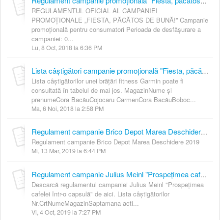
Regulament campanie promoțională "Fiesta, păcătos de bună!"
REGULAMENTUL OFICIAL AL CAMPANIEI
PROMOŢIONALE „FIESTA, PĂCĂTOS DE BUNĂ!” Campanie
promoţională pentru consumatori Perioada de desfăşurare a
campaniei: 0...
Lu, 8 Oct, 2018 la 6:36 PM
Lista câștigători campanie promoțională "Fiesta, păcătos de bună!"
Lista câștigătorilor unei brățări fitness Garmin poate fi
consultată în tabelul de mai jos. MagazinNume și
prenumeCora BacăuCojocaru CarmenCora BacăuBoboc...
Ma, 6 Noi, 2018 la 2:58 PM
Regulament campanie Brico Depot Marea Deschidere 2019
Regulament campanie Brico Depot Marea Deschidere 2019
Mi, 13 Mar, 2019 la 6:44 PM
Regulament campanie Julius Meinl "Prospețimea cafelei într-o capsulă"
Descarcă regulamentul campaniei Julius Meinl "Prospețimea
cafelei într-o capsulă" de aici. Lista câștigătorilor
Nr.CrtNumeMagazinSaptamana acti...
Vi, 4 Oct, 2019 la 7:27 PM